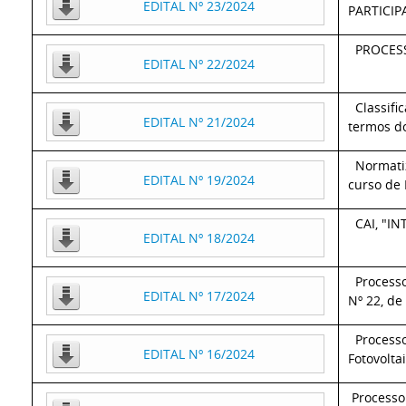
EDITAL Nº 23/2024
PARTICI
PROCES
EDITAL Nº 22/2024
C
lassifi
EDITAL Nº 21/2024
termos do
N
ormati
EDITAL Nº 19/2024
curso de
CAI, "
EDITAL Nº 18/2024
Process
EDITAL Nº 17/2024
Nº 22, de
Processo
EDITAL Nº 16/2024
Fotovolta
Processo 