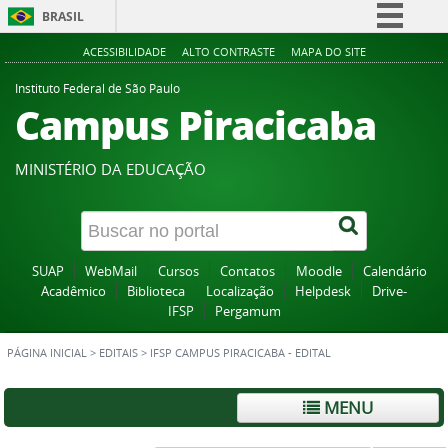
BRASIL
Simplifique!
ACESSIBILIDADE
ALTO CONTRASTE
MAPA DO SITE
Comunica BR
Instituto Federal de São Paulo
Campus Piracicaba
Participe
Acesso à informação
MINISTÉRIO DA EDUCAÇÃO
Legislação
Canais
SUAP
WebMail
Cursos
Contatos
Moodle
Calendário
Acadêmico
Biblioteca
Localização
Helpdesk
Drive-
IFSP
Pergamum
PÁGINA INICIAL
>
EDITAIS
>
IFSP CAMPUS PIRACICABA - EDITAL
MENU