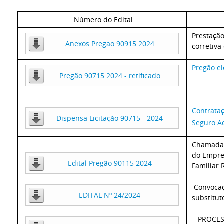
Número do Edital
Prestação
Anexos Pregao 90915.2024
corretiva
Pregão el
Pregão 90715.2024 - retificado
Contrataç
Dispensa Licitação 90715 - 2024
Seguro Ac
Chamada P
do Empr
Edital Pregão 90115 2024
Familiar 
C
onvocaç
EDITAL Nº 24/2024
substitut
PROCESS