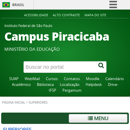
BRASIL
Simplifique!
ACESSIBILIDADE
ALTO CONTRASTE
MAPA DO SITE
Comunica BR
Instituto Federal de São Paulo
Campus Piracicaba
Participe
Acesso à informação
MINISTÉRIO DA EDUCAÇÃO
Legislação
Canais
SUAP
WebMail
Cursos
Contatos
Moodle
Calendário
Acadêmico
Biblioteca
Localização
Helpdesk
Drive-
IFSP
Pergamum
PÁGINA INICIAL
>
SUPERIORES
MENU
SUPERIORES