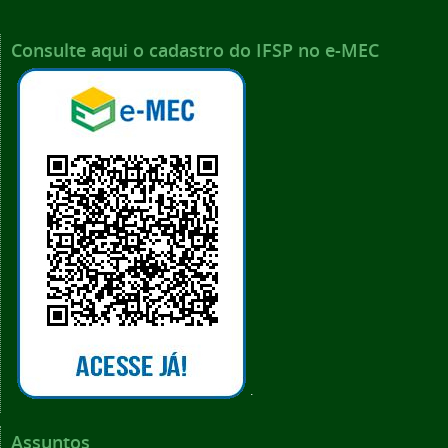
Consulte aqui o cadastro do IFSP no e-MEC
.
Assuntos