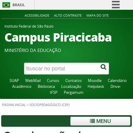
BRASIL
Simplifique!
ACESSIBILIDADE
ALTO CONTRASTE
MAPA DO SITE
Comunica BR
Instituto Federal de São Paulo
Campus Piracicaba
Participe
Acesso à informação
MINISTÉRIO DA EDUCAÇÃO
Legislação
Canais
SUAP
WebMail
Cursos
Contatos
Moodle
Calendário
Acadêmico
Biblioteca
Localização
Helpdesk
Drive-
IFSP
Pergamum
PÁGINA INICIAL
>
SOCIOPEDAGÓGICO (CSP)
MENU