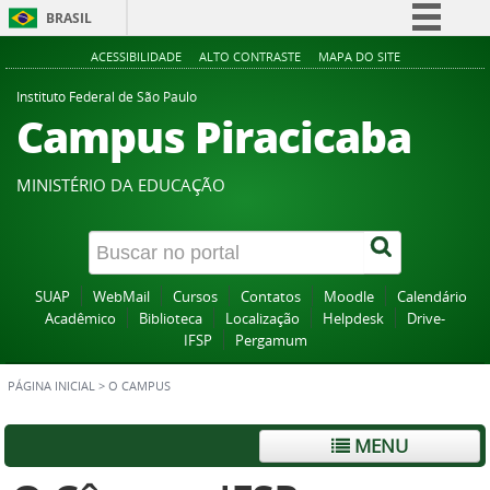
BRASIL
Simplifique!
ACESSIBILIDADE
ALTO CONTRASTE
MAPA DO SITE
Comunica BR
Instituto Federal de São Paulo
Campus Piracicaba
Participe
Acesso à informação
MINISTÉRIO DA EDUCAÇÃO
Legislação
Canais
SUAP
WebMail
Cursos
Contatos
Moodle
Calendário
Acadêmico
Biblioteca
Localização
Helpdesk
Drive-
IFSP
Pergamum
PÁGINA INICIAL
>
O CAMPUS
MENU