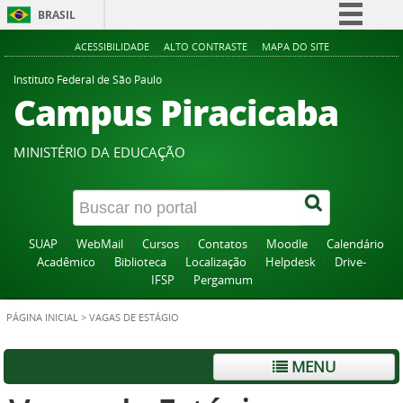
BRASIL
Simplifique!
ACESSIBILIDADE
ALTO CONTRASTE
MAPA DO SITE
Comunica BR
Instituto Federal de São Paulo
Campus Piracicaba
Participe
Acesso à informação
MINISTÉRIO DA EDUCAÇÃO
Legislação
Canais
SUAP
WebMail
Cursos
Contatos
Moodle
Calendário
Acadêmico
Biblioteca
Localização
Helpdesk
Drive-
IFSP
Pergamum
PÁGINA INICIAL
>
VAGAS DE ESTÁGIO
MENU