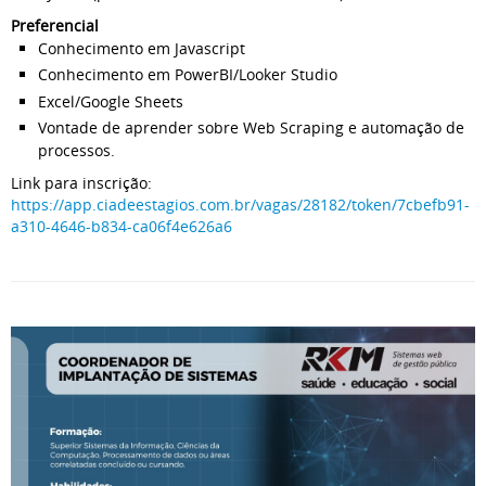
Preferencial
Conhecimento em Javascript
Conhecimento em PowerBI/Looker Studio
Excel/Google Sheets
Vontade de aprender sobre Web Scraping e automação de
processos.
Link para inscrição:
https://app.ciadeestagios.com.
br/vagas/28182/token/7cbefb91-
a310-4646-b834-ca06f4e626a6