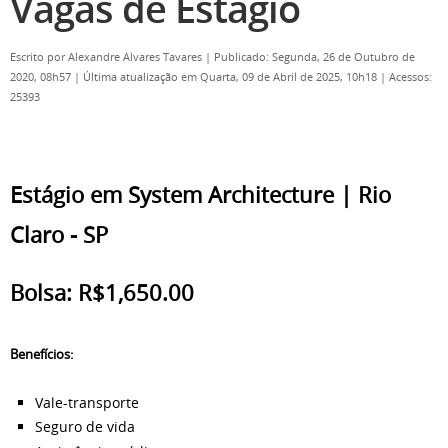
Vagas de Estágio
Escrito por
Alexandre Alvares Tavares
|
Publicado: Segunda, 26 de Outubro de
2020, 08h57
|
Última atualização em Quarta, 09 de Abril de 2025, 10h18
|
Acessos:
25393
Estágio em System Architecture | Rio
Claro - SP
Bolsa: R$1,650.00
Benefícios:
Vale-transporte
Seguro de vida