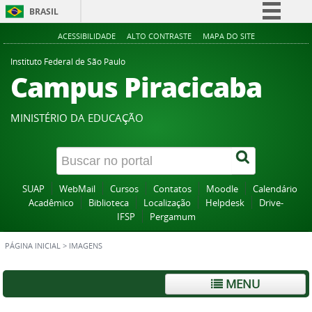
BRASIL
Simplifique!
ACESSIBILIDADE
ALTO CONTRASTE
MAPA DO SITE
Comunica BR
Instituto Federal de São Paulo
Campus Piracicaba
Participe
Acesso à informação
MINISTÉRIO DA EDUCAÇÃO
Legislação
Canais
SUAP
WebMail
Cursos
Contatos
Moodle
Calendário
Acadêmico
Biblioteca
Localização
Helpdesk
Drive-
IFSP
Pergamum
PÁGINA INICIAL
>
IMAGENS
MENU