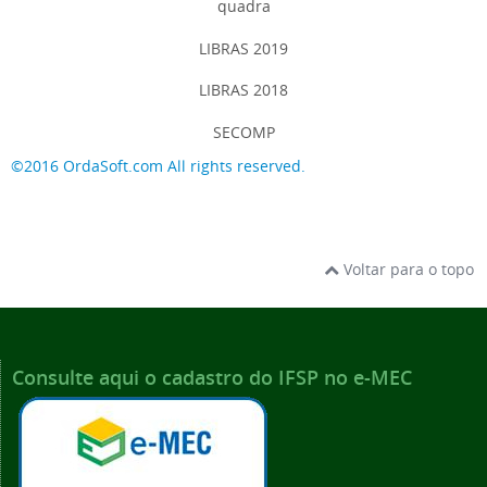
quadra
LIBRAS 2019
LIBRAS 2018
SECOMP
©2016 OrdaSoft.com All rights reserved.
Voltar para o topo
Consulte aqui o cadastro do IFSP no e-MEC