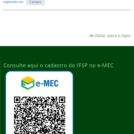
registrado em:
Campus
Voltar para o topo
Consulte aqui o cadastro do IFSP no e-MEC