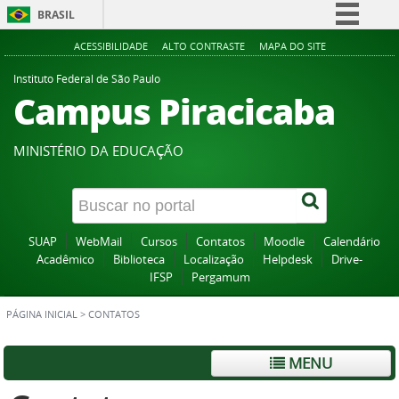
BRASIL
Simplifique!
ACESSIBILIDADE
ALTO CONTRASTE
MAPA DO SITE
Comunica BR
Instituto Federal de São Paulo
Campus Piracicaba
Participe
Acesso à informação
MINISTÉRIO DA EDUCAÇÃO
Legislação
Canais
SUAP
WebMail
Cursos
Contatos
Moodle
Calendário
Acadêmico
Biblioteca
Localização
Helpdesk
Drive-
IFSP
Pergamum
PÁGINA INICIAL
>
CONTATOS
MENU