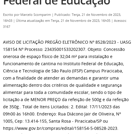
Federal de Educação
Escrito por
Marcelo Scomparim
|
Publicado: Terça, 21 de Novembro de 2023,
16h03
|
Última atualização em Terça, 21 de Novembro de 2023, 16h05
|
Acessos:
3167
AVISO DE LICITAÇÃO PREGÃO ELETRÔNICO Nº 8528/2023 - UASG
158154 Nº Processo: 23435001533202307. Objeto: Concessão
onerosa de espaço físico de 32,04 m² para instalação e
funcionamento de cantina no Instituto Federal de Educação,
Ciência e Tecnologia de São Paulo (IFSP) Campus Piracicaba,
com a finalidade de atender as demandas e garantir uma
alimentação dentro dos critérios de qualidade e segurança
alimentar para toda a comunidade escolar, sendo o tipo de
licitação a de MENOR PREÇO da refeição de 500g e da refeição
de 350g.. Total de Itens Licitados: 2. Edital: 17/11/2023 das
09h00 às 16h00. Endereço: Rua Diácono Jair de Oliveira, Nº
1005, Cep: 13.414-155, Santa Rosa - Piracicaba/SP ou
https://www.gov.br/compras/edital/158154-5-08528-2023.