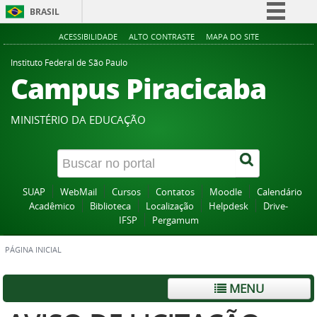
BRASIL
Simplifique!
ACESSIBILIDADE
ALTO CONTRASTE
MAPA DO SITE
Comunica BR
Instituto Federal de São Paulo
Campus Piracicaba
Participe
Acesso à informação
MINISTÉRIO DA EDUCAÇÃO
Legislação
Canais
SUAP
WebMail
Cursos
Contatos
Moodle
Calendário
Acadêmico
Biblioteca
Localização
Helpdesk
Drive-
IFSP
Pergamum
PÁGINA INICIAL
MENU