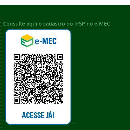
Consulte aqui o cadastro do IFSP no e-MEC
.