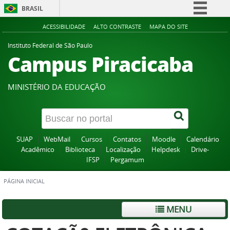
BRASIL
Simplifique!
ACESSIBILIDADE
ALTO CONTRASTE
MAPA DO SITE
Comunica BR
Instituto Federal de São Paulo
Campus Piracicaba
Participe
Acesso à informação
MINISTÉRIO DA EDUCAÇÃO
Legislação
Canais
SUAP
WebMail
Cursos
Contatos
Moodle
Calendário
Acadêmico
Biblioteca
Localização
Helpdesk
Drive-
IFSP
Pergamum
PÁGINA INICIAL
MENU