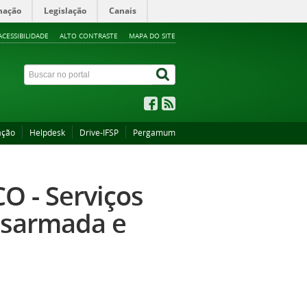
mação
Legislação
Canais
ACESSIBILIDADE
ALTO CONTRASTE
MAPA DO SITE
ação
Helpdesk
Drive-IFSP
Pergamum
 - Serviços
desarmada e