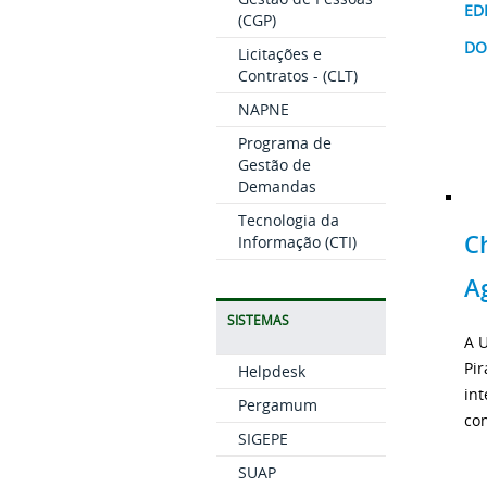
ED
(CGP)
DOU
Licitações e
Contratos - (CLT)
NAPNE
Programa de
Gestão de
Demandas
Tecnologia da
C
Informação (CTI)
Ag
SISTEMAS
A U
Pi
Helpdesk
int
Pergamum
con
SIGEPE
SUAP