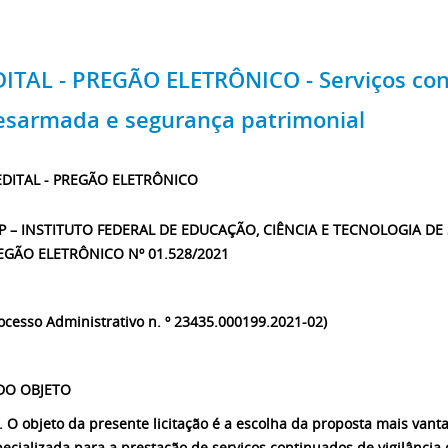
DITAL - PREGÃO ELETRÔNICO - Serviços cont
esarmada e segurança patrimonial
EDITAL - PREGÃO ELETRÔNICO
SP – INSTITUTO FEDERAL DE EDUCAÇÃO, CIÊNCIA E TECNOLOGIA D
EGÃO ELETRÔNICO Nº 01.528/2021
ocesso Administrativo n. º 23435.000199.2021-02)
 DO OBJETO
. O objeto da presente licitação é a escolha da proposta mais van
ecializada para a prestação de serviços continuados de vigilânci