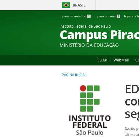
BRASIL
Ir para o conteúdo
1
Ir para o menu
2
Ir para a
Instituto Federal de São Paulo
Campus Pirac
MINISTÉRIO DA EDUCAÇÃO
SUAP
WebMail
C
PÁGINA INICIAL
ED
co
se
Escrito 
Última a