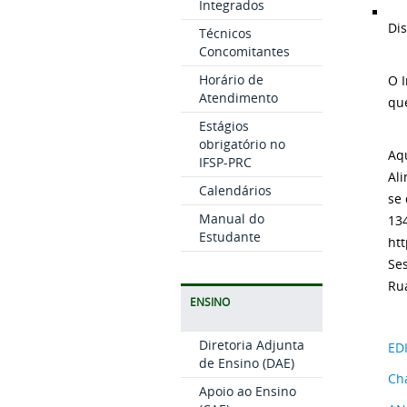
Integrados
Dis
Técnicos
Concomitantes
Horário de
O I
Atendimento
qu
Estágios
obrigatório no
Aqu
IFSP-PRC
Ali
Calendários
se 
Manual do
134
Estudante
htt
Ses
Rua
ENSINO
Diretoria Adjunta
ED
de Ensino (DAE)
Cha
Apoio ao Ensino