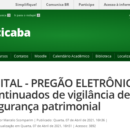
Simplifique!
Comunica BR
Participe
Acesso à infor
 busca
3
Ir para o rodapé
4
icaba
ursos
Contatos
Moodle
Calendário Acadêmico
Biblioteca
Localiz
ITAL - PREGÃO ELETRÔNICO
ntinuados de vigilância 
gurança patrimonial
por
Marcelo Scomparim
|
Publicado: Quarta, 07 de Abril de 2021, 16h36
|
tualização em Quarta, 07 de Abril de 2021, 16h51
|
Acessos: 3892