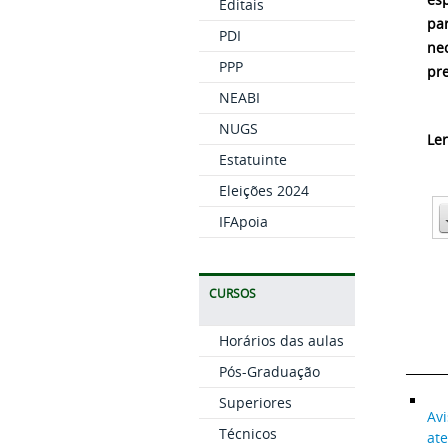
Editais
pa
PDI
nec
PPP
pre
NEABI
NUGS
Ler
Estatuinte
Eleições 2024
IFApoia
CURSOS
Horários das aulas
_______
Pós-Graduação
Superiores
Avi
Técnicos
at