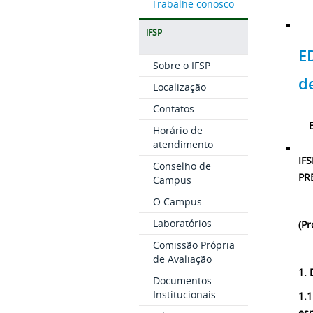
Trabalhe conosco
IFSP
E
Sobre o IFSP
d
Localização
Contatos
Horário de
atendimento
IF
Conselho de
PR
Campus
O Campus
Laboratórios
(Pr
Comissão Própria
de Avaliação
1.
Documentos
Institucionais
1.1
esp