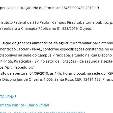
pensa de Licitação. No do Processo: 23435.000450.2019-19.
nstituto Federal de São Paulo - Campus Piracicaba torna público, 
e realizará a Chamada Pública no 01-528/2019. Objeto:
isição de gêneros alimentícios da agricultura familiar para aten
mentação Escolar - PNAE, conforme especificações constantes no ed
disponível na sede do Câmpus Piracicaba, situado na Rua Diácono Ja
14-155, Piracicaba - SP, no setor de licitações - de segunda à sexta-
ps://prc.ifsp.edu.br/.
são de abertura: 04/09/2019, às 14h, Horário Local, na sede do IFS
 Diácono Jair de Oliveira, 1.005, Santa Rosa, CEP: 13414-155, Piraci
ITAL PNAE
mada Publica - Diário Oficial