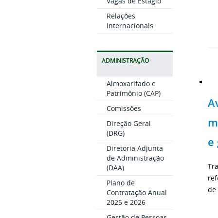
Vagas de Estágio
Relações
Internacionais
ADMINISTRAÇÃO
Almoxarifado e
Patrimônio (CAP)
A
Comissões
m
Direção Geral
(DRG)
e
Diretoria Adjunta
de Administração
Tra
(DAA)
re
Plano de
de
Contratação Anual
2025 e 2026
Gestão de Pessoas