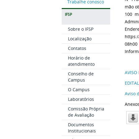
Trabalhe conosco
mão ob
100 mb
IFSP
Admini
Sobre o IFSP
Ende
https:
Localização
08h00 
Contatos
Inform
Horário de
atendimento
AVISO
Conselho de
Campus
EDITA
O Campus
Aviso d
Laboratórios
Anexo
Comissão Própria
de Avaliação
Documentos
Institucionais