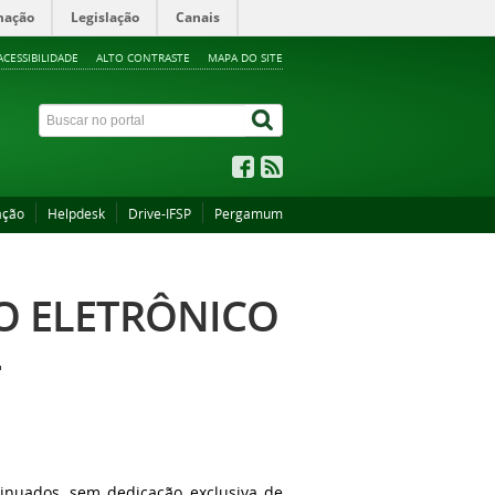
mação
Legislação
Canais
ACESSIBILIDADE
ALTO CONTRASTE
MAPA DO SITE
ação
Helpdesk
Drive-IFSP
Pergamum
ÃO ELETRÔNICO
4
tinuados, sem dedicação exclusiva de