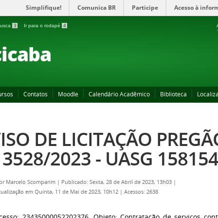
Simplifique!
Comunica BR
Participe
Acesso à infor
 busca
3
Ir para o rodapé
4
icaba
ursos
Contatos
Moodle
Calendário Acadêmico
Biblioteca
Localiz
ISO DE LICITAÇÃO PREG
 3528/2023 - UASG 15815
por
Marcelo Scomparim
|
Publicado: Sexta, 28 de Abril de 2023, 13h03
|
tualização em Quinta, 11 de Mai de 2023, 10h12
|
Acessos: 2638
cesso: 23435000052202376. Objeto: Contratação de serviços con