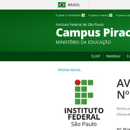
BRASIL
Ir para o conteúdo
1
Ir para o menu
2
Ir para a
Instituto Federal de São Paulo
Campus Pirac
MINISTÉRIO DA EDUCAÇÃO
SUAP
WebMail
C
PÁGINA INICIAL
AV
Nº
Escrito 
Última a
Nº Pro