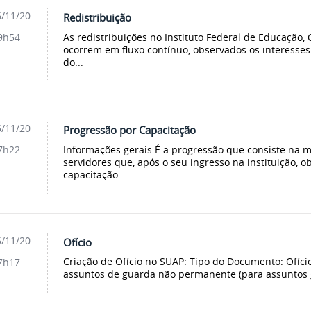
/11/20
Redistribuição
As redistribuições no Instituto Federal de Educação, 
9h54
ocorrem em fluxo contínuo, observados os interesses
do...
/11/20
Progressão por Capacitação
Informações gerais É a progressão que consiste na 
7h22
servidores que, após o seu ingresso na instituição, o
capacitação...
/11/20
Ofício
Criação de Ofício no SUAP: Tipo do Documento: Ofício
7h17
assuntos de guarda não permanente (para assuntos 