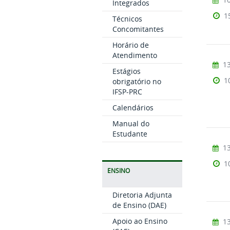
Integrados
1
Técnicos
Concomitantes
Horário de
Atendimento
13
Estágios
1
obrigatório no
IFSP-PRC
Calendários
Manual do
Estudante
13
1
ENSINO
Diretoria Adjunta
de Ensino (DAE)
Apoio ao Ensino
13