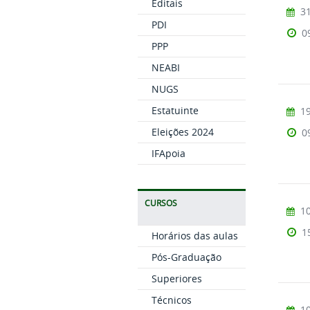
Editais
31
PDI
0
PPP
NEABI
NUGS
Estatuinte
19
Eleições 2024
0
IFApoia
CURSOS
10
1
Horários das aulas
Pós-Graduação
Superiores
Técnicos
10