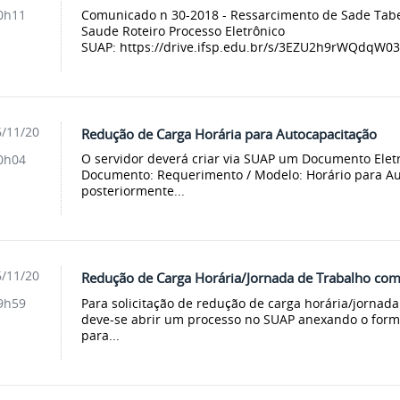
Comunicado n 30-2018 - Ressarcimento de Sade Tabe
0h11
Saude Roteiro Processo Eletrônico
SUAP: https://drive.ifsp.edu.br/s/3EZU2h9rWQdqW03#
/11/20
Redução de Carga Horária para Autocapacitação
O servidor deverá criar via SUAP um Documento Eletr
0h04
Documento: Requerimento / Modelo: Horário para Aut
posteriormente...
/11/20
Redução de Carga Horária/Jornada de Trabalho com
Para solicitação de redução de carga horária/jornada
9h59
deve-se abrir um processo no SUAP anexando o form
para...