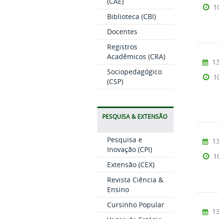
(CAE)
1
Biblioteca (CBI)
Docentes
Registros
Acadêmicos (CRA)
13
Sociopedagógico
1
(CSP)
PESQUISA & EXTENSÃO
Pesquisa e
13
Inovação (CPI)
1
Extensão (CEX)
Revista Ciência &
Ensino
Cursinho Popular
13