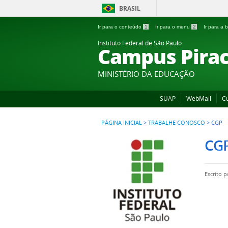
BRASIL
Ir para o conteúdo
1
Ir para o menu
2
Ir para a
Instituto Federal de São Paulo
Campus Pirac
MINISTÉRIO DA EDUCAÇÃO
SUAP
WebMail
C
PÁGINA INICIAL
>
TRABALHE CONOSCO
>
CGP
CG
Escrito p