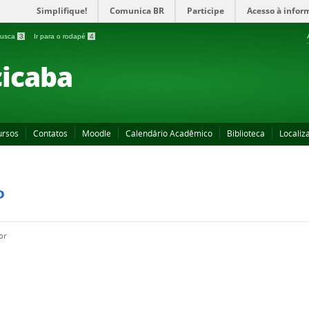
Simplifique!
Comunica BR
Participe
Acesso à infor
 busca
3
Ir para o rodapé
4
icaba
ursos
Contatos
Moodle
Calendário Acadêmico
Biblioteca
Localiz
P
or