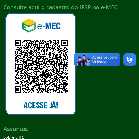
Consulte aqui o cadastro do IFSP no e-MEC
.
Assuntos
Sobre o IFSP