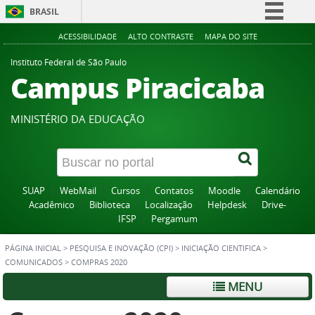
BRASIL
Simplifique!
ACESSIBILIDADE
ALTO CONTRASTE
MAPA DO SITE
Comunica BR
Instituto Federal de São Paulo
Campus Piracicaba
Participe
Acesso à informação
MINISTÉRIO DA EDUCAÇÃO
Legislação
Canais
SUAP
WebMail
Cursos
Contatos
Moodle
Calendário
Acadêmico
Biblioteca
Localização
Helpdesk
Drive-
IFSP
Pergamum
PÁGINA INICIAL
>
PESQUISA E INOVAÇÃO (CPI)
>
INICIAÇÃO CIENTIFICA
>
COMUNICADOS
>
COMPRAS 2020
MENU