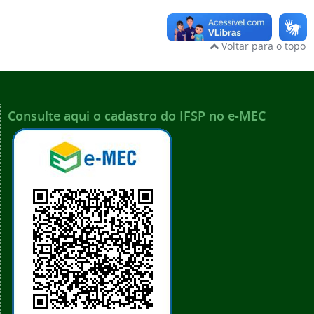
Voltar para o topo
Consulte aqui o cadastro do IFSP no e-MEC