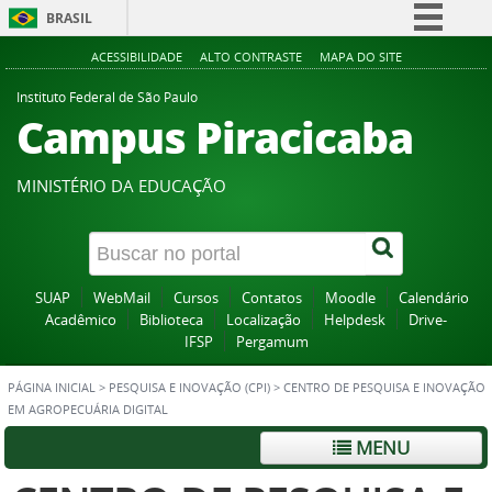
BRASIL
Simplifique!
ACESSIBILIDADE
ALTO CONTRASTE
MAPA DO SITE
Comunica BR
Instituto Federal de São Paulo
Campus Piracicaba
Participe
Acesso à informação
MINISTÉRIO DA EDUCAÇÃO
Legislação
Canais
SUAP
WebMail
Cursos
Contatos
Moodle
Calendário
Acadêmico
Biblioteca
Localização
Helpdesk
Drive-
IFSP
Pergamum
PÁGINA INICIAL
>
PESQUISA E INOVAÇÃO (CPI)
>
CENTRO DE PESQUISA E INOVAÇÃO
EM AGROPECUÁRIA DIGITAL
MENU