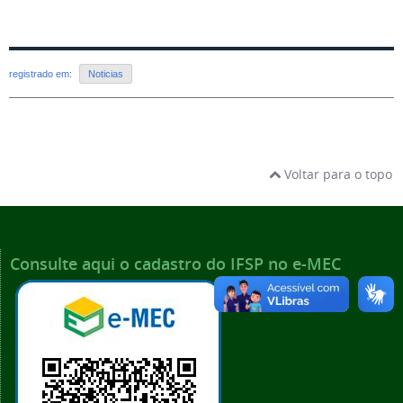
registrado em:
Noticias
Voltar para o topo
Consulte aqui o cadastro do IFSP no e-MEC