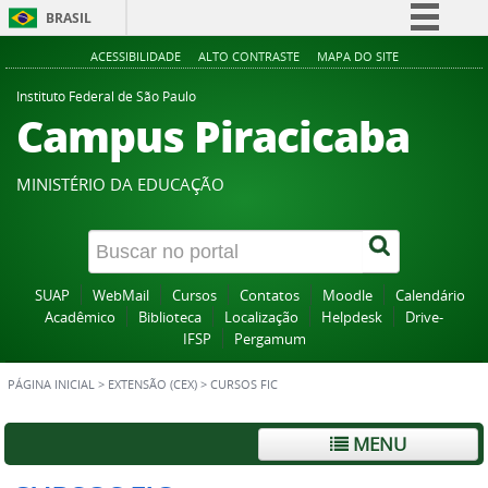
BRASIL
Simplifique!
ACESSIBILIDADE
ALTO CONTRASTE
MAPA DO SITE
Comunica BR
Instituto Federal de São Paulo
Campus Piracicaba
Participe
Acesso à informação
MINISTÉRIO DA EDUCAÇÃO
Legislação
Canais
SUAP
WebMail
Cursos
Contatos
Moodle
Calendário
Acadêmico
Biblioteca
Localização
Helpdesk
Drive-
IFSP
Pergamum
PÁGINA INICIAL
>
EXTENSÃO (CEX)
>
CURSOS FIC
MENU