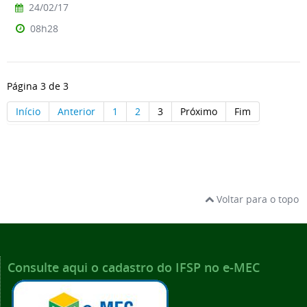
24/02/17
08h28
Página 3 de 3
Início
Anterior
1
2
3
Próximo
Fim
Voltar para o topo
Consulte aqui o cadastro do IFSP no e-MEC