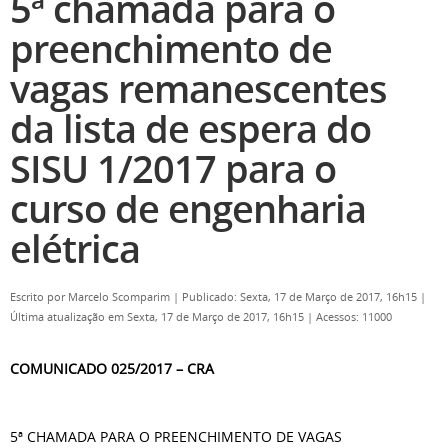
5ª chamada para o
preenchimento de
vagas remanescentes
da lista de espera do
SISU 1/2017 para o
curso de engenharia
elétrica
Escrito por
Marcelo Scomparim
|
Publicado: Sexta, 17 de Março de 2017, 16h15
|
Última atualização em Sexta, 17 de Março de 2017, 16h15
|
Acessos: 11000
COMUNICADO 025/2017 – CRA
5ª CHAMADA PARA O PREENCHIMENTO DE VAGAS