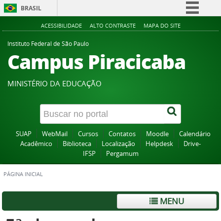
BRASIL
Simplifique!
ACESSIBILIDADE
ALTO CONTRASTE
MAPA DO SITE
Comunica BR
Instituto Federal de São Paulo
Campus Piracicaba
Participe
Acesso à informação
MINISTÉRIO DA EDUCAÇÃO
Legislação
Canais
SUAP
WebMail
Cursos
Contatos
Moodle
Calendário
Acadêmico
Biblioteca
Localização
Helpdesk
Drive-
IFSP
Pergamum
PÁGINA INICIAL
MENU