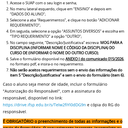
Acesse o SUAP com o seu login e senha;
No menu lateral esquerdo, clique em “ENSINO” e depois em
“DADOS DO ALUNO”;
Selecione a aba “Requerimentos”, e clique no botão “ADICIONAR
REQUERIMENTO”;
Em seguida, selecione a opção “ASSUNTOS DIVERSOS” e escolha em
“TIPO REQUERIMENTO” a opção “OUTRO”;
No campo seguinte, “Descrição/Justificativa” escreva:
MOG PARA A
DISCIPLINA (INFORMAR NOME E CÓDIGO DA DISCIPLINA) DO
CURSO DE (INFORMAR O NOME DO OUTRO CURSO)
;
Salve o formulário disponível no
ANEXO I do comunicado 015/2026
,
no formato pdf, e insira-o no requerimento.
Não serão aceitos requerimentos sem o envio das informações do
item 5 “Descrição/Justificativa”
e sem o envio do formulário (item 6).
Caso o aluno seja menor de idade, incluir o formulário
"Autorização do Responsável", com a assinatura do
responsável, disponível no link:
https://drive.ifsp.edu.br/s/Telw2fiYl0dDG9n
e cópia do RG do
responsável.
É OBRIGATÓRIO o preenchimento de todas as informações e o