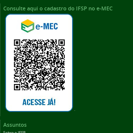
Consulte aqui o cadastro do IFSP no e-MEC
.
Assuntos
Sobre o IFSP