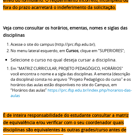
envio do formulário. O requerimento incorreto, incompleto ou
fora do prazo acarretará o indeferimento da solicitação.
Veja como consultar os horários, ementas, nomes e siglas das
disciplinas
Acesse o site do campus (http://prc.ifsp.edu.br);
No menu lateral esquerdo, em
Cursos
, clique em “SUPERIORES”;
Selecione o curso no qual deseja cursar a disciplina.
Em "MATRIZ CURRICULAR, PROJETO PEDAGÓGICO, HORÁRIOS"
você encontra o nome e a sigla das disciplinas. A ementa (descrição
da disciplina) consta no arquivo "Projeto Pedagógico do curso" e os
horários das aulas estão disponíveis no site do Campus, em
“Horários das aulas”
https://prc.ifsp.edu.br/index.php/horarios-das-
aulas
É de inteira responsabilidade do estudante consultar a matriz
de equivalência e/ou verificar com o seu coordenador quais
disciplinas são equivalentes às outras grades/curso antes de