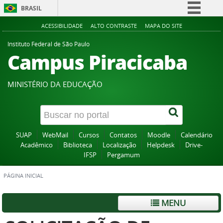
BRASIL
Simplifique!
ACESSIBILIDADE
ALTO CONTRASTE
MAPA DO SITE
Comunica BR
Instituto Federal de São Paulo
Campus Piracicaba
Participe
Acesso à informação
MINISTÉRIO DA EDUCAÇÃO
Legislação
Canais
SUAP
WebMail
Cursos
Contatos
Moodle
Calendário
Acadêmico
Biblioteca
Localização
Helpdesk
Drive-
IFSP
Pergamum
PÁGINA INICIAL
MENU