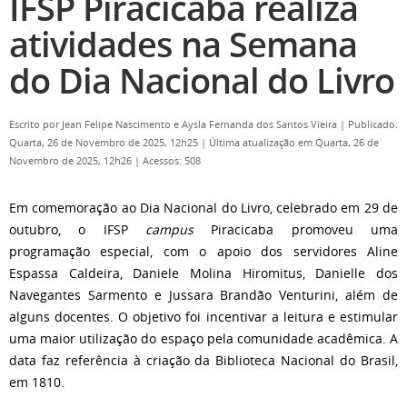
IFSP Piracicaba realiza
atividades na Semana
do Dia Nacional do Livro
Escrito por
Jean Felipe Nascimento e Aysla Fernanda dos Santos Vieira
|
Publicado:
Quarta, 26 de Novembro de 2025, 12h25
|
Última atualização em Quarta, 26 de
Novembro de 2025, 12h26
|
Acessos: 508
Em comemoração ao Dia Nacional do Livro, celebrado em 29 de
outubro, o IFSP
campus
Piracicaba promoveu uma
programação especial, com o apoio dos servidores Aline
Espassa Caldeira, Daniele Molina Hiromitus, Danielle dos
Navegantes Sarmento e Jussara Brandão Venturini, além de
alguns docentes. O objetivo foi incentivar a leitura e estimular
uma maior utilização do espaço pela comunidade acadêmica. A
data faz referência à criação da Biblioteca Nacional do Brasil,
em 1810.