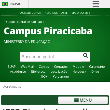
BRASIL
Simplifique!
ACESSIBILIDADE
ALTO CONTRASTE
MAPA DO SITE
Comunica BR
Instituto Federal de São Paulo
Campus Piracicaba
Participe
Acesso à informação
MINISTÉRIO DA EDUCAÇÃO
Legislação
Canais
SUAP
WebMail
Cursos
Contatos
Moodle
Calendário
Acadêmico
Biblioteca
Localização
Helpdesk
Drive-
IFSP
Pergamum
PÁGINA INICIAL
MENU