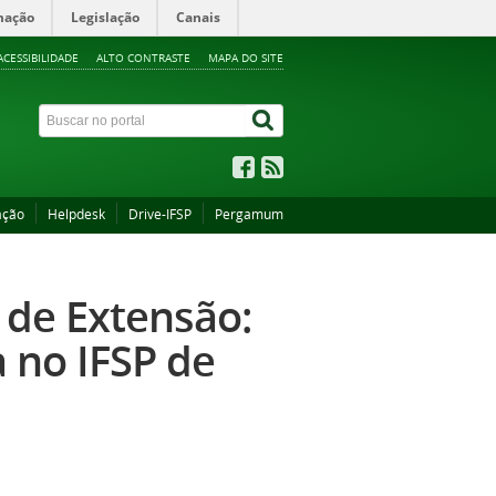
mação
Legislação
Canais
ACESSIBILIDADE
ALTO CONTRASTE
MAPA DO SITE
ação
Helpdesk
Drive-IFSP
Pergamum
 de Extensão:
a no IFSP de