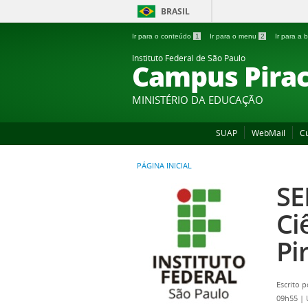
BRASIL
Ir para o conteúdo
1
Ir para o menu
2
Ir para a
Instituto Federal de São Paulo
Campus Pirac
MINISTÉRIO DA EDUCAÇÃO
SUAP
WebMail
C
PÁGINA INICIAL
SE
Ci
Pi
Escrito 
09h55
|