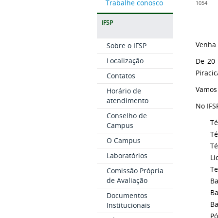
Trabalhe conosco
1054
IFSP
Venha 
Sobre o IFSP
Localização
De 20 
Piracic
Contatos
Vamos 
Horário de
atendimento
No IFS
Conselho de
Té
Campus
Té
O Campus
Té
Laboratórios
Li
Te
Comissão Própria
de Avaliação
Ba
Ba
Documentos
Ba
Institucionais
Pó