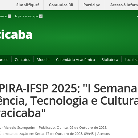
Simplifique!
Comunica BR
Participe
Acesso à infor
 busca
3
Ir para o rodapé
4
icaba
ursos
Contatos
Moodle
Calendário Acadêmico
Biblioteca
Localiz
PIRA-IFSP 2025: "I Semana
ência, Tecnologia e Cultur
racicaba"
por
Marcelo Scomparim
|
Publicado: Quinta, 02 de Outubro de 2025,
Última atualização em Sexta, 17 de Outubro de 2025, 09h45
|
Acessos: