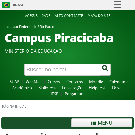
BRASIL
Simplifique!
ACESSIBILIDADE
ALTO CONTRASTE
MAPA DO SITE
Comunica BR
Instituto Federal de São Paulo
Campus Piracicaba
Participe
Acesso à informação
MINISTÉRIO DA EDUCAÇÃO
Legislação
Canais
SUAP
WebMail
Cursos
Contatos
Moodle
Calendário
Acadêmico
Biblioteca
Localização
Helpdesk
Drive-
IFSP
Pergamum
PÁGINA INICIAL
MENU