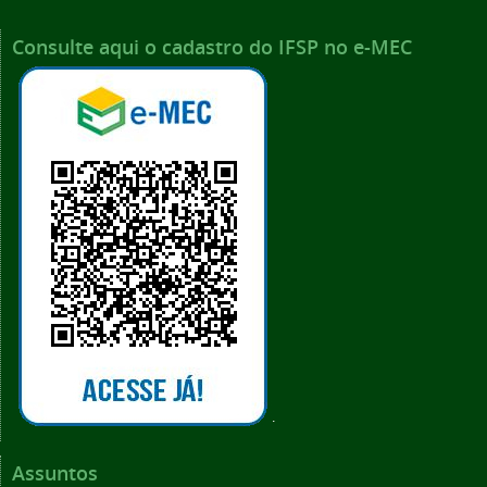
Consulte aqui o cadastro do IFSP no e-MEC
.
Assuntos