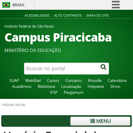
BRASIL
Simplifique!
ACESSIBILIDADE
ALTO CONTRASTE
MAPA DO SITE
Comunica BR
Instituto Federal de São Paulo
Campus Piracicaba
Participe
Acesso à informação
MINISTÉRIO DA EDUCAÇÃO
Legislação
Canais
SUAP
WebMail
Cursos
Contatos
Moodle
Calendário
Acadêmico
Biblioteca
Localização
Helpdesk
Drive-
IFSP
Pergamum
PÁGINA INICIAL
MENU