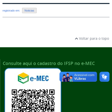
registrado em:
Noticias
Voltar para o topo
Consulte aqui o cadastro do IFSP no e-MEC