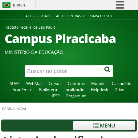
BRASIL
Simplifique!
ACESSIBILIDADE
ALTO CONTRASTE
MAPA DO SITE
Comunica BR
Instituto Federal de São Paulo
Campus Piracicaba
Participe
Acesso à informação
MINISTÉRIO DA EDUCAÇÃO
Legislação
Canais
SUAP
WebMail
Cursos
Contatos
Moodle
Calendário
Acadêmico
Biblioteca
Localização
Helpdesk
Drive-
IFSP
Pergamum
PÁGINA INICIAL
MENU