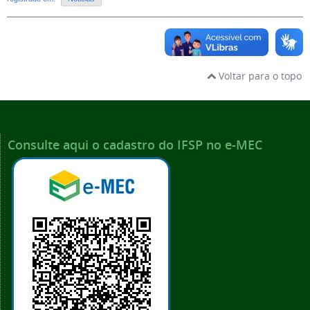
Voltar para o topo
Consulte aqui o cadastro do IFSP no e-MEC