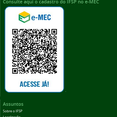
Consulte aqui o cadastro do IFSP no e-MEC
.
Assuntos
Sobre o IFSP