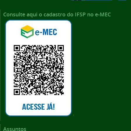
Consulte aqui o cadastro do IFSP no e-MEC
.
Assuntos