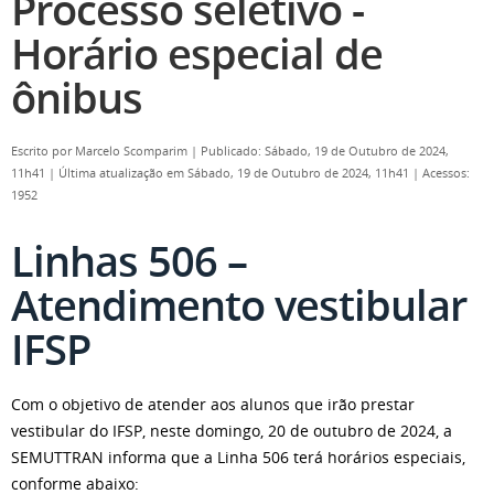
Processo seletivo -
Horário especial de
ônibus
Escrito por
Marcelo Scomparim
|
Publicado: Sábado, 19 de Outubro de 2024,
11h41
|
Última atualização em Sábado, 19 de Outubro de 2024, 11h41
|
Acessos:
1952
Linhas 506 –
Atendimento vestibular
IFSP
Com o objetivo de atender aos alunos que irão prestar
vestibular do IFSP, neste domingo, 20 de outubro de 2024, a
SEMUTTRAN informa que a Linha 506 terá horários especiais,
conforme abaixo: