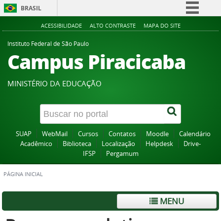
BRASIL
Simplifique!
ACESSIBILIDADE
ALTO CONTRASTE
MAPA DO SITE
Comunica BR
Instituto Federal de São Paulo
Campus Piracicaba
Participe
Acesso à informação
MINISTÉRIO DA EDUCAÇÃO
Legislação
Canais
SUAP
WebMail
Cursos
Contatos
Moodle
Calendário
Acadêmico
Biblioteca
Localização
Helpdesk
Drive-
IFSP
Pergamum
PÁGINA INICIAL
MENU