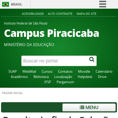
BRASIL
Simplifique!
ACESSIBILIDADE
ALTO CONTRASTE
MAPA DO SITE
Comunica BR
Instituto Federal de São Paulo
Campus Piracicaba
Participe
Acesso à informação
MINISTÉRIO DA EDUCAÇÃO
Legislação
Canais
SUAP
WebMail
Cursos
Contatos
Moodle
Calendário
Acadêmico
Biblioteca
Localização
Helpdesk
Drive-
IFSP
Pergamum
PÁGINA INICIAL
MENU