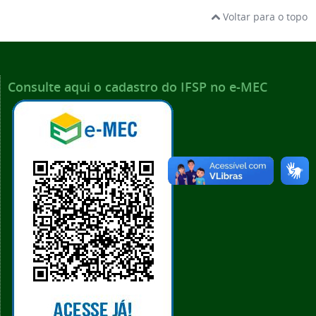
Voltar para o topo
Consulte aqui o cadastro do IFSP no e-MEC