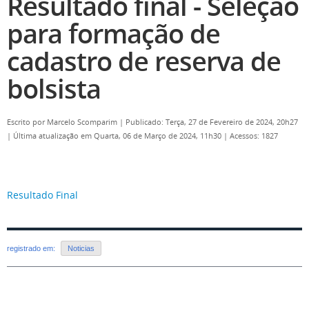
Resultado final - Seleção
para formação de
cadastro de reserva de
bolsista
Escrito por
Marcelo Scomparim
|
Publicado: Terça, 27 de Fevereiro de 2024, 20h27
|
Última atualização em Quarta, 06 de Março de 2024, 11h30
|
Acessos: 1827
Resultado Final
registrado em:
Noticias