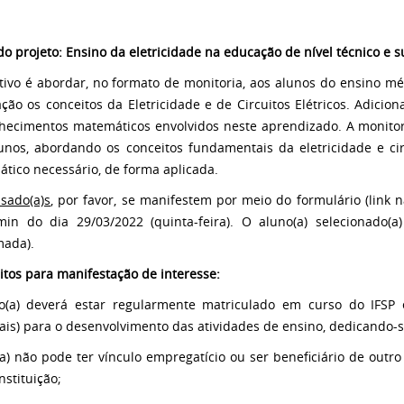
 do projeto: Ensino da eletricidade na educação de nível técnico e s
tivo é abordar, no formato de monitoria, aos alunos do ensino méd
ção os conceitos da Eletricidade e de Circuitos Elétricos. Adicio
hecimentos matemáticos envolvidos neste aprendizado. A monitori
unos, abordando os conceitos fundamentais da eletricidade e cir
tico necessário, de forma aplicada.
ssado(a)s
, por favor, se manifestem por meio do formulário (link 
in do dia 29/03/2022 (quinta-feira). O aluno(a) selecionado(a
mada).
itos para manifestação de interesse:
o(a) deverá estar regularmente matriculado em curso do IFSP 
is) para o desenvolvimento das atividades de ensino, dedicando-s
(a) não pode ter vínculo empregatício ou ser beneficiário de outr
nstituição;