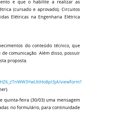
ento e que o habilite a realizar as
trica (cursado e aprovado); Circuitos
idas Elétricas na Engenharia Elétrica
hecimentos do conteúdo técnico, que
e de comunicação. Além disso, possuir
sta proposta.
6UHZ6_zTnWW3YwUttHo8pI3jA/viewform?
her).
 de quinta-feira (30/03) uma mensagem
das no formulário, para continuidade