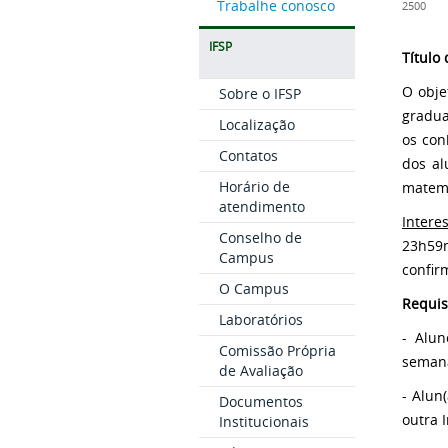
Trabalhe conosco
2500
IFSP
Título
O obje
Sobre o IFSP
gradua
Localização
os con
Contatos
dos al
Horário de
matemá
atendimento
Intere
Conselho de
23h59m
Campus
confir
O Campus
Requis
Laboratórios
- Alun
Comissão Própria
semana
de Avaliação
- Alun
Documentos
outra I
Institucionais