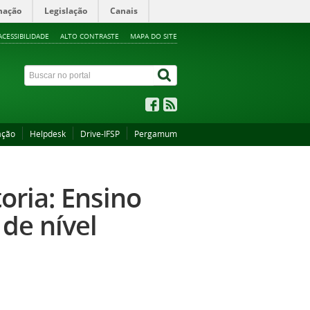
mação
Legislação
Canais
ACESSIBILIDADE
ALTO CONTRASTE
MAPA DO SITE
ação
Helpdesk
Drive-IFSP
Pergamum
oria: Ensino
de nível