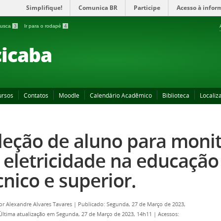
Simplifique!
Comunica BR
Participe
Acesso à infor
 busca
3
Ir para o rodapé
4
icaba
ursos
Contatos
Moodle
Calendário Acadêmico
Biblioteca
Localiz
leção de aluno para monit
 eletricidade na educação 
cnico e superior.
por
Alexandre Alvares Tavares
|
Publicado: Segunda, 27 de Março de 2023,
Última atualização em Segunda, 27 de Março de 2023, 14h11
|
Acessos: