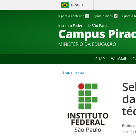
BRASIL
Ir para o conteúdo
1
Ir para o menu
2
Ir para a
Instituto Federal de São Paulo
Campus Pirac
MINISTÉRIO DA EDUCAÇÃO
SUAP
WebMail
C
PÁGINA INICIAL
Se
da
té
Escrito 
14h10
|