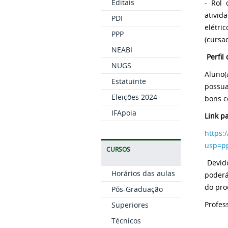
Editais
- Rol 
ativid
PDI
elétri
PPP
(cursa
NEABI
Perfil
NUGS
Aluno(
Estatuinte
possua
Eleições 2024
bons c
IFApoia
Link p
https:
usp=pp
CURSOS
Devido
Horários das aulas
poderá
do pro
Pós-Graduação
Profes
Superiores
Técnicos