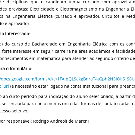
de disciplinas que o candidato tenha cursado com aproveitam
ades previstas: Eletricidade e Eletromagnetismo na Engenharia Elé
cos na Engenharia Elétrica (cursado e aprovado); Circuitos e Med
do e aprovado)
 do interessado:
a) do curso de Bacharelado em Engenharia Elétrica com os con
 forte interesse em seguir carreira na área acadêmica e facilidad
onhecimentos em matemática para atender ao segundo critério de
ara o formulário:
//docs.google.com/forms/d/e/1FAIpQLSekgBnraT4tGph2NSIQiJS_S
_url
(é necessário estar logado na conta institucional para preenc
 ao curto período para indicação do aluno selecionado, a partir
 ser enviada para pelo menos uma das formas de contato cadastra
cesso seletivo.
sor responsável: Rodrigo Andreoli de Marchi