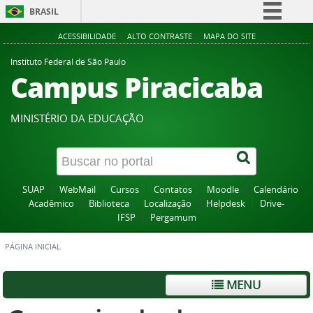
BRASIL
Simplifique!
ACESSIBILIDADE
ALTO CONTRASTE
MAPA DO SITE
Comunica BR
Instituto Federal de São Paulo
Campus Piracicaba
Participe
Acesso à informação
MINISTÉRIO DA EDUCAÇÃO
Legislação
Canais
SUAP
WebMail
Cursos
Contatos
Moodle
Calendário
Acadêmico
Biblioteca
Localização
Helpdesk
Drive-
IFSP
Pergamum
PÁGINA INICIAL
MENU