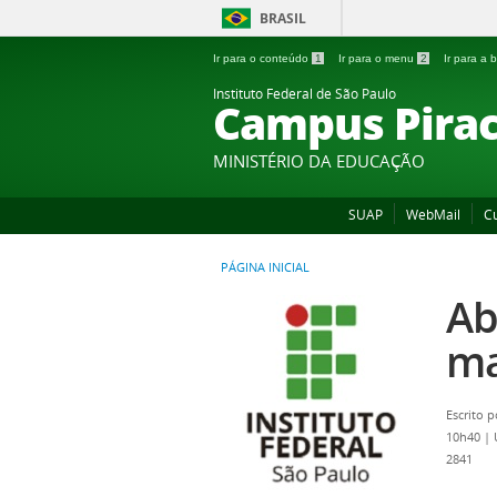
BRASIL
Ir para o conteúdo
1
Ir para o menu
2
Ir para a
Instituto Federal de São Paulo
Campus Pirac
MINISTÉRIO DA EDUCAÇÃO
SUAP
WebMail
C
PÁGINA INICIAL
Ab
ma
Escrito 
10h40
|
2841