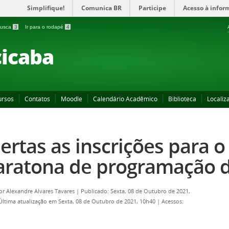
Simplifique!
Comunica BR
Participe
Acesso à infor
 busca
3
Ir para o rodapé
4
icaba
ursos
Contatos
Moodle
Calendário Acadêmico
Biblioteca
Localiz
ertas as inscrições para o 
ratona de programação d
por
Alexandre Alvares Tavares
|
Publicado: Sexta, 08 de Outubro de 2021,
Última atualização em Sexta, 08 de Outubro de 2021, 10h40
|
Acessos: