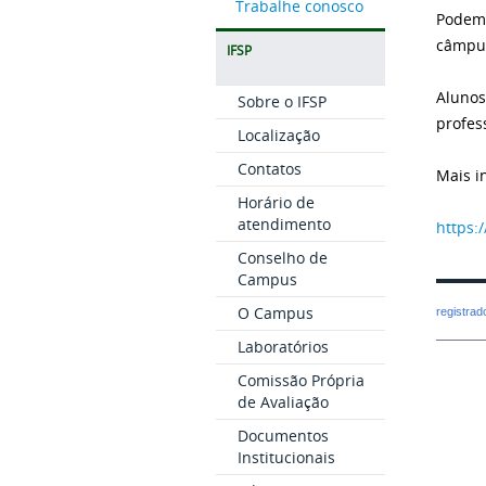
Trabalhe conosco
Podem 
câmpus
IFSP
Alunos
Sobre o IFSP
profes
Localização
Contatos
Mais i
Horário de
atendimento
https:
Conselho de
Campus
O Campus
registra
Laboratórios
Comissão Própria
de Avaliação
Documentos
Institucionais