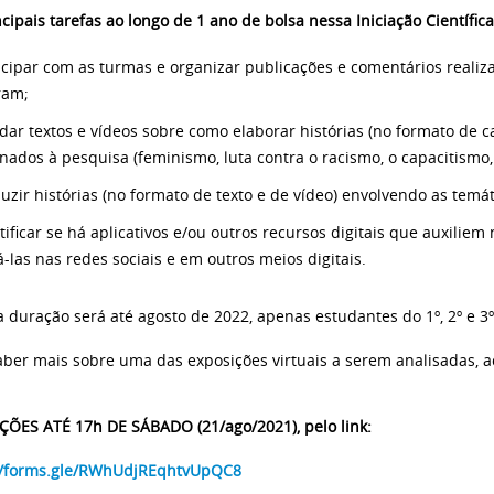
ncipais tarefas ao longo de 1 ano de bolsa nessa Iniciação Científica
ticipar com as turmas e organizar publicações e comentários realiz
ram;
udar textos e vídeos sobre como elaborar histórias (no formato de 
onados à pesquisa (feminismo, luta contra o racismo, o capacitismo,
duzir histórias (no formato de texto e de vídeo) envolvendo as temá
tificar se há aplicativos e/ou outros recursos digitais que auxiliem
á-las nas redes sociais e em outros meios digitais.
 duração será até agosto de 2022, apenas estudantes do 1º, 2º e 3º
aber mais sobre uma das exposições virtuais a serem analisadas, 
IÇÕES ATÉ 17h DE
SÁBADO
(21/ago/2021), pelo link:
//forms.gle/RWhUdjREqhtvUpQC8