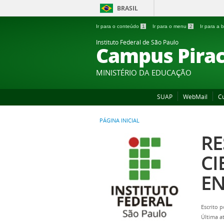
BRASIL
Ir para o conteúdo
1
Ir para o menu
2
Ir para a
Instituto Federal de São Paulo
Campus Pirac
MINISTÉRIO DA EDUCAÇÃO
SUAP
WebMail
C
PÁGINA INICIAL
RE
CI
EN
Escrito 
Última a