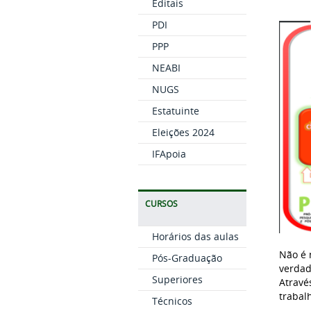
Editais
PDI
PPP
NEABI
NUGS
Estatuinte
Eleições 2024
IFApoia
CURSOS
Horários das aulas
Não é 
Pós-Graduação
verdad
Superiores
Atravé
trabalh
Técnicos