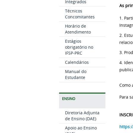
Integrados
As pri
Técnicos
Concomitantes
1. Par
Instag
Horário de
Atendimento
2. Est
Estágios
relaci
obrigatório no
3. Pro
IFSP-PRC
Calendários
4. Iden
public
Manual do
Estudante
Como a
Para s
ENSINO
Diretoria Adjunta
INSCR
de Ensino (DAE)
https:
Apoio ao Ensino