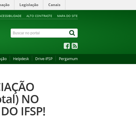
mação
Legislação
Canais
ACESSIBILIDADE
ALTO CONTRASTE
MAPA DO SITE
ação
Helpdesk
Drive-IFSP
Pergamum
CIAÇÃO
otal) NO
DO IFSP!