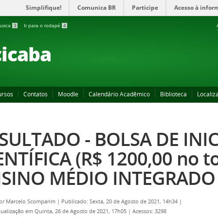
Simplifique!
Comunica BR
Participe
Acesso à infor
 busca
3
Ir para o rodapé
4
icaba
ursos
Contatos
Moodle
Calendário Acadêmico
Biblioteca
Localiz
SULTADO - BOLSA DE INI
ENTÍFICA (R$ 1200,00 no t
SINO MÉDIO INTEGRADO 
por
Marcelo Scomparim
|
Publicado: Sexta, 20 de Agosto de 2021, 14h34
|
tualização em Quinta, 26 de Agosto de 2021, 17h05
|
Acessos: 3298