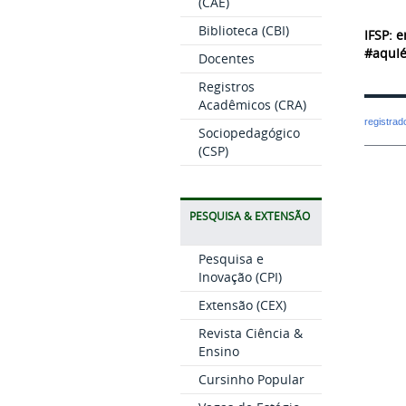
(CAE)
Biblioteca (CBI)
IFSP: e
#aquIé
Docentes
Registros
Acadêmicos (CRA)
registra
Sociopedagógico
(CSP)
PESQUISA & EXTENSÃO
Pesquisa e
Inovação (CPI)
Extensão (CEX)
Revista Ciência &
Ensino
Cursinho Popular