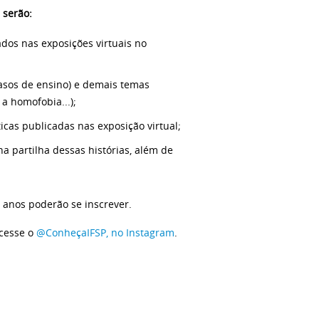
 serão:
ados nas exposições virtuais no
casos de ensino) e demais temas
 a homofobia...);
ticas publicadas nas exposição virtual;
 na partilha dessas histórias, além de
 anos poderão se inscrever.
acesse o
@ConheçaIFSP, no Instagram
.