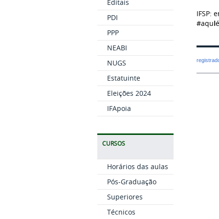
Editais
IFSP: e
PDI
#aqu
I
PPP
NEABI
registra
NUGS
Estatuinte
Eleições 2024
IFApoia
CURSOS
Horários das aulas
Pós-Graduação
Superiores
Técnicos