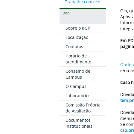
Trabalhe conosco
Olá, q
IFSP
Após a
Inform
Sobre o IFSP
integr
Localização
Em PD
Contatos
página
Horário de
atendimento
Onde e
e/ou a
Conselho de
Campus
Caso h
O Campus
Dúvida
Laboratórios
tem.pr
Comissão Própria
de Avaliação
Dúvida
menu d
Documentos
Se con
Institucionais
csp.pr