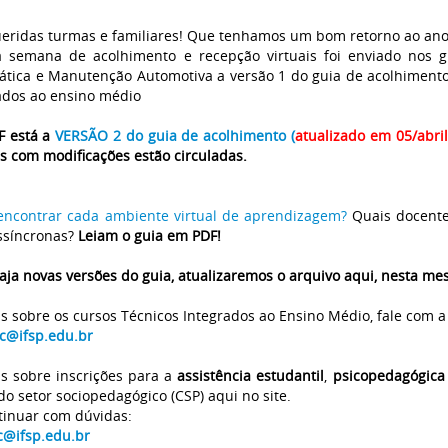
ueridas turmas e familiares! Que tenhamos um bom retorno ao ano 
 semana de acolhimento e recepção virtuais foi enviado nos 
ática e Manutenção Automotiva a versão 1 do guia de acolhimento
ados ao ensino médio
F está a
VERSÃO 2 do guia de acolhimento (
atualizado em 05/abril
s com modificações estão circuladas.
ncontrar cada ambiente virtual de aprendizagem?
Quais docente
ssíncronas?
Leiam o guia em PDF!
aja novas versões do guia, atualizaremos o arquivo aqui, nesta me
s sobre os cursos Técnicos Integrados ao Ensino Médio, fale com 
c@ifsp.edu.br
s sobre inscrições para a
assistência estudantil
,
psicopedagógic
o setor sociopedagógico (CSP) aqui no site.
tinuar com dúvidas:
c@ifsp.edu.br