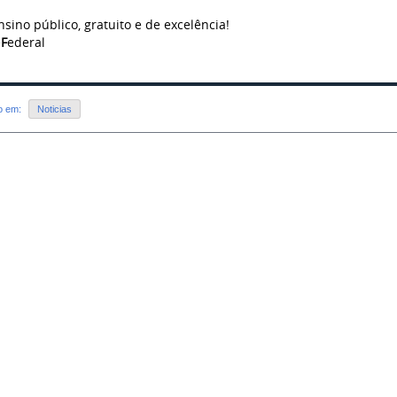
nsino público, gratuito e de excelência!
é
F
ederal
do em:
Noticias