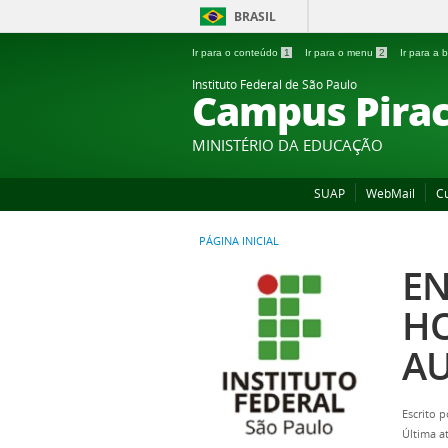
BRASIL
Ir para o conteúdo
1
Ir para o menu
2
Ir para a
Instituto Federal de São Paulo
Campus Pirac
MINISTÉRIO DA EDUCAÇÃO
SUAP
WebMail
C
PÁGINA INICIAL
EN
HO
AU
Escrito 
Última a