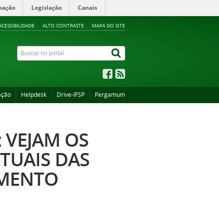
mação
Legislação
Canais
ACESSIBILIDADE
ALTO CONTRASTE
MAPA DO SITE
ação
Helpdesk
Drive-IFSP
Pergamum
 VEJAM OS
TUAIS DAS
IMENTO