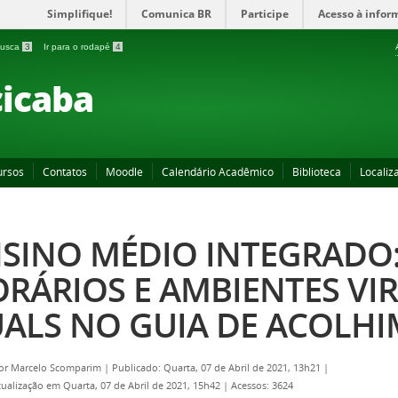
Simplifique!
Comunica BR
Participe
Acesso à infor
 busca
3
Ir para o rodapé
4
icaba
ursos
Contatos
Moodle
Calendário Acadêmico
Biblioteca
Localiz
SINO MÉDIO INTEGRADO:
RÁRIOS E AMBIENTES VIR
ALS NO GUIA DE ACOLH
por
Marcelo Scomparim
|
Publicado: Quarta, 07 de Abril de 2021, 13h21
|
tualização em Quarta, 07 de Abril de 2021, 15h42
|
Acessos: 3624