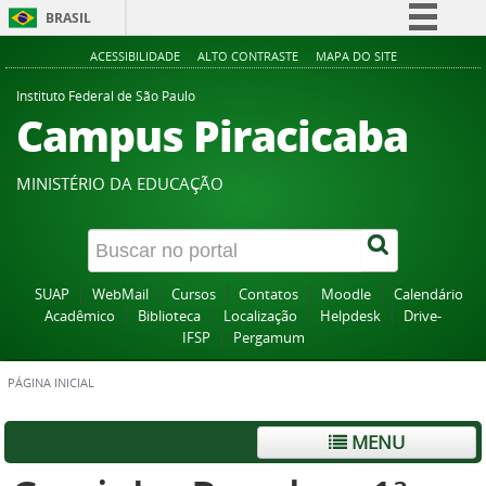
BRASIL
Simplifique!
ACESSIBILIDADE
ALTO CONTRASTE
MAPA DO SITE
Comunica BR
Instituto Federal de São Paulo
Campus Piracicaba
Participe
Acesso à informação
MINISTÉRIO DA EDUCAÇÃO
Legislação
Canais
SUAP
WebMail
Cursos
Contatos
Moodle
Calendário
Acadêmico
Biblioteca
Localização
Helpdesk
Drive-
IFSP
Pergamum
PÁGINA INICIAL
MENU