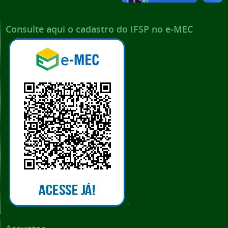
Consulte aqui o cadastro do IFSP no e-MEC
.