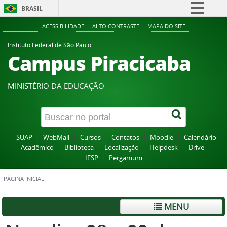
BRASIL
Simplifique!
ACESSIBILIDADE
ALTO CONTRASTE
MAPA DO SITE
Comunica BR
Instituto Federal de São Paulo
Campus Piracicaba
Participe
Acesso à informação
MINISTÉRIO DA EDUCAÇÃO
Legislação
Canais
SUAP
WebMail
Cursos
Contatos
Moodle
Calendário
Acadêmico
Biblioteca
Localização
Helpdesk
Drive-
IFSP
Pergamum
PÁGINA INICIAL
MENU