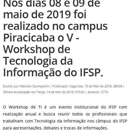
Nos dias 08 e 09 de
maio de 2019 foi
realizado no campus
Piracicaba o V -
Workshop de
Tecnologia da
Informação do IFSP.
Escrito por
Marcelo Scomparim
|
Publicado: Segunda, 13 de Mai de 2019, 08h08
|
Última atualização em Terça, 14 de Mai de 2019, 07h26
|
Acessos: 2774
O Workshop de TI é um evento institucional do IFSP com
realização anual e busca reunir todos os profissionais que
trabalham com Tecnologia da Informação nos câmpus do IFSP
para apresentações, debates e trocas de informações.