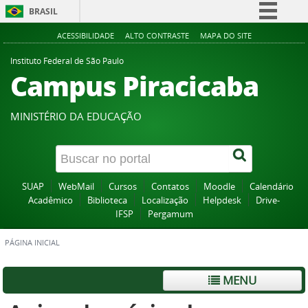
BRASIL
Simplifique!
ACESSIBILIDADE
ALTO CONTRASTE
MAPA DO SITE
Comunica BR
Instituto Federal de São Paulo
Campus Piracicaba
Participe
Acesso à informação
MINISTÉRIO DA EDUCAÇÃO
Legislação
Canais
SUAP
WebMail
Cursos
Contatos
Moodle
Calendário
Acadêmico
Biblioteca
Localização
Helpdesk
Drive-
IFSP
Pergamum
PÁGINA INICIAL
MENU