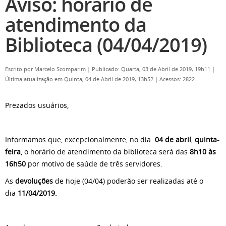
Aviso: horário de
atendimento da
Biblioteca (04/04/2019)
Escrito por
Marcelo Scomparim
|
Publicado: Quarta, 03 de Abril de 2019, 19h11
|
Última atualização em Quinta, 04 de Abril de 2019, 13h52
|
Acessos: 2822
Prezados usuários,
Informamos que, excepcionalmente, no dia
04 de abril
,
quinta
-
feira
, o horário de atendimento da biblioteca será das
8h10 às
16h50
por motivo de saúde de três servidores.
As
devoluções
de hoje (04/04) poderão ser realizadas até o
dia
11/04/2019
.