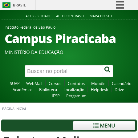
BRASIL
Simplifique!
ACESSIBILIDADE
ALTO CONTRASTE
MAPA DO SITE
Comunica BR
Instituto Federal de São Paulo
Campus Piracicaba
Participe
Acesso à informação
MINISTÉRIO DA EDUCAÇÃO
Legislação
Canais
SUAP
WebMail
Cursos
Contatos
Moodle
Calendário
Acadêmico
Biblioteca
Localização
Helpdesk
Drive-
IFSP
Pergamum
PÁGINA INICIAL
MENU