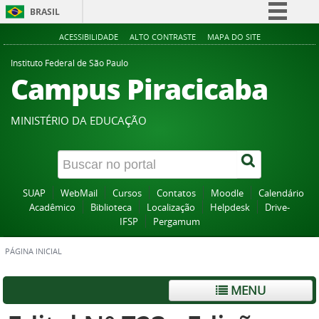
BRASIL
Simplifique!
ACESSIBILIDADE
ALTO CONTRASTE
MAPA DO SITE
Comunica BR
Instituto Federal de São Paulo
Campus Piracicaba
Participe
Acesso à informação
MINISTÉRIO DA EDUCAÇÃO
Legislação
Canais
SUAP
WebMail
Cursos
Contatos
Moodle
Calendário
Acadêmico
Biblioteca
Localização
Helpdesk
Drive-
IFSP
Pergamum
PÁGINA INICIAL
MENU