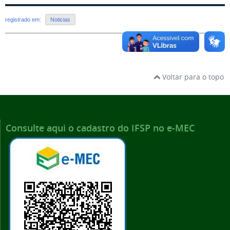
registrado em:
Noticias
Voltar para o topo
Consulte aqui o cadastro do IFSP no e-MEC