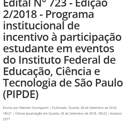
Edital N° 723 - Edição
2/2018 - Programa
institucional de
incentivo à participação
estudante em eventos
do Instituto Federal de
Educação, Ciência e
Tecnologia de São Paulo
(PIPDE)
Escrito por
Marcelo Scomparim
|
Publicado: Quarta, 26 de Setembro de 2018,
18h21
|
Última atualização em Quarta, 26 de Setembro de 2018, 18h23
|
Acessos:
2577