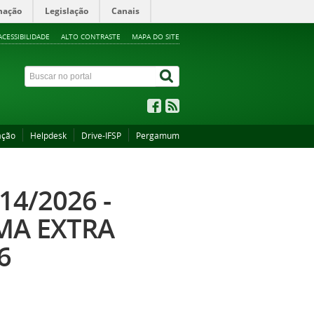
mação
Legislação
Canais
ACESSIBILIDADE
ALTO CONTRASTE
MAPA DO SITE
ação
Helpdesk
Drive-IFSP
Pergamum
4/2026 -
MA EXTRA
6