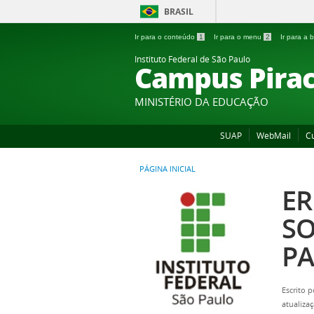
BRASIL
Ir para o conteúdo
1
Ir para o menu
2
Ir para a
Instituto Federal de São Paulo
Campus Pirac
MINISTÉRIO DA EDUCAÇÃO
SUAP
WebMail
C
PÁGINA INICIAL
ER
SO
PA
Escrito 
atualiza