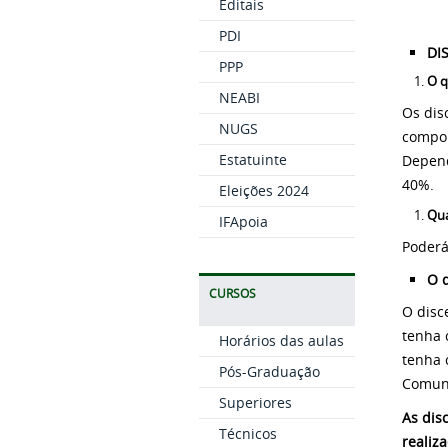
Editais
PDI
DI
PPP
O q
NEABI
Os dis
NUGS
compon
Estatuinte
Depend
40%.
Eleições 2024
Qua
IFApoia
Poderá
O 
CURSOS
O disc
tenha 
Horários das aulas
tenha 
Pós-Graduação
Comuni
Superiores
As dis
Técnicos
realiz