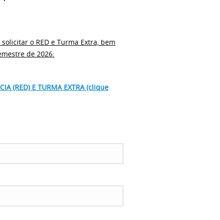
solicitar o RED e Turma Extra, bem
emestre de 2026:
CIA (RED)
E TURMA EXTRA (clique