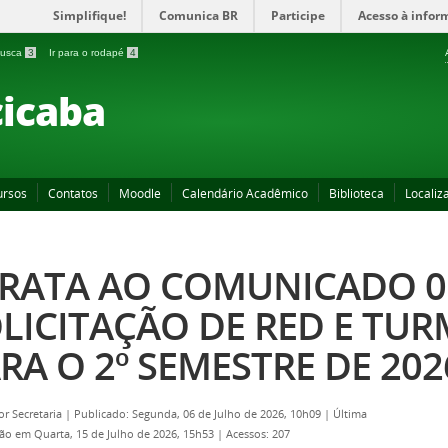
Simplifique!
Comunica BR
Participe
Acesso à infor
 busca
3
Ir para o rodapé
4
icaba
ursos
Contatos
Moodle
Calendário Acadêmico
Biblioteca
Localiz
RATA AO COMUNICADO 01
LICITAÇÃO DE RED E TUR
RA O 2º SEMESTRE DE 202
por
Secretaria
|
Publicado: Segunda, 06 de Julho de 2026, 10h09
|
Última
ção em Quarta, 15 de Julho de 2026, 15h53
|
Acessos: 207