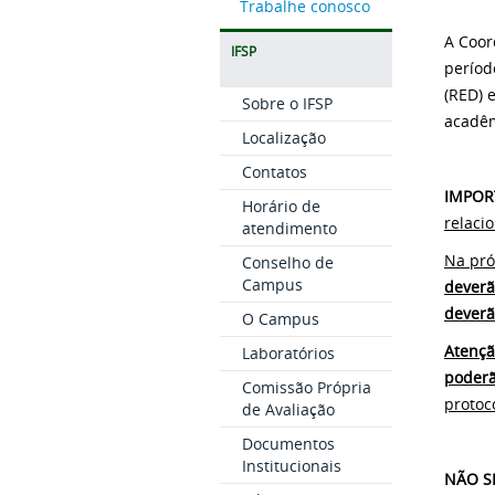
Trabalhe conosco
A Coor
IFSP
perío
(RED) 
Sobre o IFSP
acadêm
Localização
Contatos
IMPOR
Horário de
relaci
atendimento
Na pró
Conselho de
Campus
deverã
deverã
O Campus
Atençã
Laboratórios
poderã
Comissão Própria
protoc
de Avaliação
Documentos
Institucionais
NÃO S