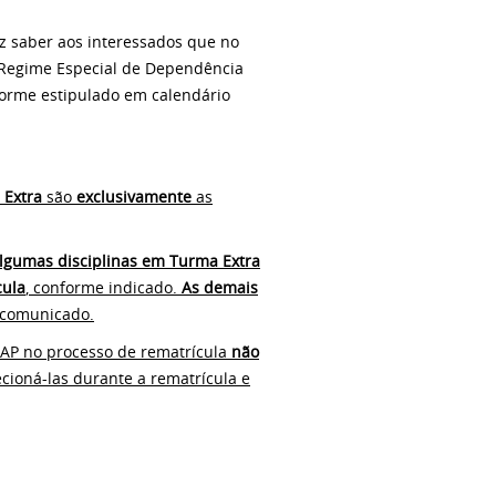
z saber aos interessados que no
m Regime Especial de Dependência
nforme estipulado em calendário
 Extra
são
exclusivamente
as
lgumas disciplinas em Turma Extra
cula
, conforme indicado.
As demais
e comunicado.
SUAP no processo de rematrícula
não
ecioná-las durante a rematrícula e