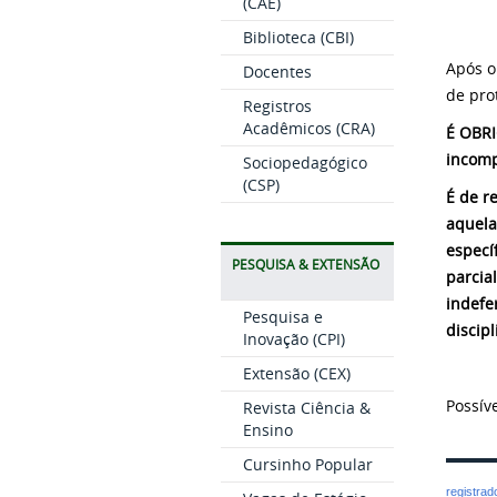
(CAE)
Biblioteca (CBI)
Após o
Docentes
de pro
Registros
Acadêmicos (CRA)
É OBRI
incomp
Sociopedagógico
(CSP)
É de r
aquela
especí
PESQUISA & EXTENSÃO
parcia
indefe
Pesquisa e
discip
Inovação (CPI)
Extensão (CEX)
Possív
Revista Ciência &
Ensino
Cursinho Popular
registra