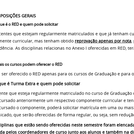
SPOSIÇÕES GERAIS
ue é o RED e quem pode solicitar
centes que estejam regularmente matriculados e que já tenham c
ente curricular, mas tenham obtido
reprovação apenas por nota
,
ência. As disciplinas relacionas no Anexo I oferecidas em RED, ter
is os cursos podem oferecer o RED
 ser oferecido o RED apenas para os cursos de Graduação e para 
que é Turma Extra e quem pode solicitar
ente que esteja regularmente matriculado no curso de Graduação 
cursado anteriormente um respectivo componente curricular e ten
cursado o componente, poderá solicitar matrícula em uma ou mais 
cado, que serão oferecidas de forma regular, ou seja, sem redução
ciplinas que estão sendo oferecidas neste semestre foram elenca
ada pelos coordenadores de curso junto aos alunos e também na d