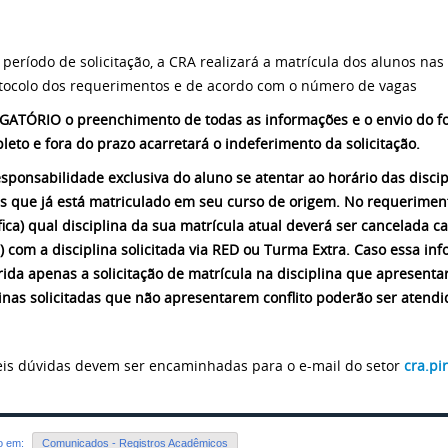
 período de solicitação, a CRA realizará a matrícula dos alunos na
tocolo dos requerimentos e de acordo com o número de vagas
GATÓRIO o preenchimento de todas as informações e o envio do fo
leto e fora do prazo acarretará o indeferimento da solicitação.
esponsabilidade exclusiva do aluno se atentar ao horário das disci
s que já está matriculado em seu curso de origem. No requeriment
fica) qual disciplina da sua matrícula atual deverá ser cancelada c
l) com a disciplina solicitada via RED ou Turma Extra. Caso essa in
rida apenas a solicitação de matrícula na disciplina que apresent
linas solicitadas que não apresentarem conflito poderão ser aten
eis dúvidas devem ser encaminhadas para o e-mail do setor
cra.pi
do em:
Comunicados - Registros Acadêmicos