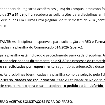
denadoria de Registros Acadêmicos (CRA) do Campus Piracicaba fa
do de
27 a 31 de julho
,
receberá as solicitações para disciplinas e
e disciplinas em Turma Extra (regular) do 2º semestre de 2026, co
ico.
TANTE:
As disciplinas disponíveis para solicitação em
RED
e
Turma
onadas na planilha do Comunicado 014/2026 (abaixo).
pria planilha está indicado o procedimento para cada disciplina.
A
o ser selecionadas diretamente pelo SUAP no processo de rematrí
o ser solicitadas por requerimento
, seguindo as orientações dest
o:
As disciplinas identificadas na planilha como de seleção pelo 
o ser solicitadas por requerimento
. Caso o estudante deixe de sel
ole requerimento para essas disciplinas,
o pedido será indeferido
.
ERÃO ACEITAS SOLICITAÇÕES FORA DO PRAZO.