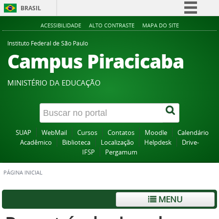
BRASIL
Simplifique!
ACESSIBILIDADE
ALTO CONTRASTE
MAPA DO SITE
Comunica BR
Instituto Federal de São Paulo
Campus Piracicaba
Participe
Acesso à informação
MINISTÉRIO DA EDUCAÇÃO
Legislação
Canais
SUAP
WebMail
Cursos
Contatos
Moodle
Calendário
Acadêmico
Biblioteca
Localização
Helpdesk
Drive-
IFSP
Pergamum
PÁGINA INICIAL
MENU