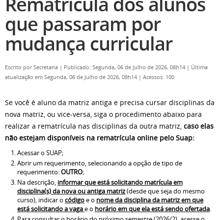
Rematrícula dos alunos
que passaram por
mudança curricular
Escrito por
Secretaria
|
Publicado: Segunda, 06 de Julho de 2026, 08h14
|
Última
atualização em Segunda, 06 de Julho de 2026, 08h14
|
Acessos: 100
Se você é aluno da matriz antiga e precisa cursar disciplinas da
nova matriz, ou vice-versa, siga o procedimento abaixo para
realizar a rematrícula nas disciplinas da outra matriz,
caso elas
não estejam disponíveis na rematrícula online pelo Suap:
Acessar o SUAP;
Abrir um requerimento, selecionando a opção de tipo de
requerimento:
OUTRO
;
Na descrição,
informar que está solicitando matrícula em
disciplina(s) da nova ou antiga matriz
(desde que seja do mesmo
curso), indicar o
código
e o
nome da disciplina da matriz em que
está solicitando a vaga
e o
horário em que ela está sendo ofertada
.
Para consultar o horário do próximo semestre (2026/2), acesse o