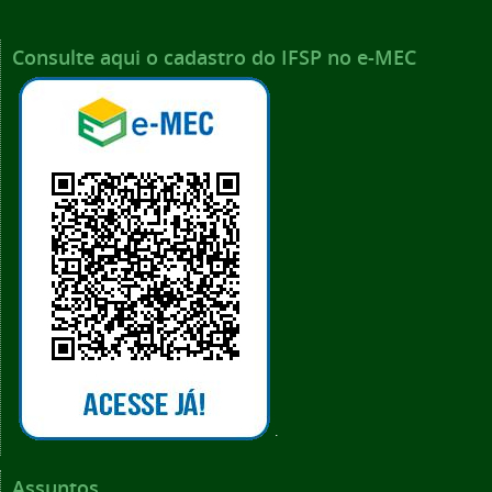
Consulte aqui o cadastro do IFSP no e-MEC
.
Assuntos