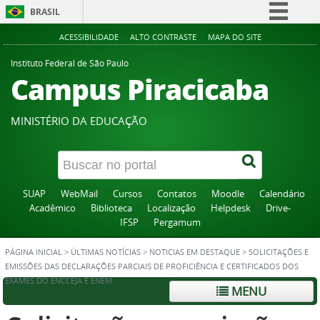
BRASIL
Simplifique!
ACESSIBILIDADE
ALTO CONTRASTE
MAPA DO SITE
Comunica BR
Instituto Federal de São Paulo
Campus Piracicaba
Participe
Acesso à informação
MINISTÉRIO DA EDUCAÇÃO
Legislação
Canais
SUAP
WebMail
Cursos
Contatos
Moodle
Calendário
Acadêmico
Biblioteca
Localização
Helpdesk
Drive-
IFSP
Pergamum
PÁGINA INICIAL
>
ÚLTIMAS NOTÍCIAS
>
NOTICIAS EM DESTAQUE
>
SOLICITAÇÕES E
EMISSÕES DAS DECLARAÇÕES PARCIAIS DE PROFICIÊNCIA E CERTIFICADOS DOS
EXAMES DO ENCCEJA E ENEM
MENU