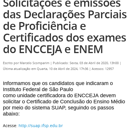
Solicitações e emissões
das Declarações Parciais
de Proficiência e
Certificados dos exames
do ENCCEJA e ENEM
Escrito por
Marcelo Scomparim
|
Publicado: Sexta, 03 de Abril de 2020, 13h00
|
Última atualização em Quarta, 10 de Abril de 2024, 17h36
|
Acessos: 12957
Informamos que os candidatos que indicaram o
Instituto Federal de São Paulo
como unidade certificadora do
ENCCEJA devem
solicitar o Certificado de Conclusão do Ensino Médio
por meio do sistema SUAP, seguindo os passos
abaixo:
Acesse:
http://suap.ifsp.edu.
br