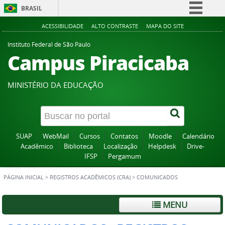
BRASIL
Simplifique!
ACESSIBILIDADE
ALTO CONTRASTE
MAPA DO SITE
Comunica BR
Instituto Federal de São Paulo
Campus Piracicaba
Participe
Acesso à informação
MINISTÉRIO DA EDUCAÇÃO
Legislação
Canais
SUAP
WebMail
Cursos
Contatos
Moodle
Calendário
Acadêmico
Biblioteca
Localização
Helpdesk
Drive-
IFSP
Pergamum
PÁGINA INICIAL
>
REGISTROS ACADÊMICOS (CRA)
>
COMUNICADOS
MENU