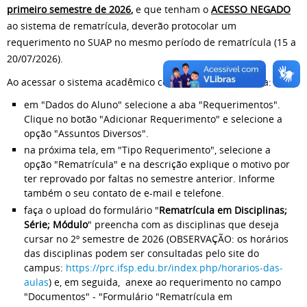
primeiro semestre de 2026
,
e que tenham o
ACESSO NEGADO
ao sistema de rematrícula, deverão protocolar um
requerimento no SUAP no mesmo período de rematrícula (15 a
20/07/2026).
Ao acessar o sistema acadêmico com o seu login e senha:
em "Dados do Aluno" selecione a aba "Requerimentos".
Clique no botão "Adicionar Requerimento" e selecione a
opção "Assuntos Diversos".
na próxima tela, em "Tipo Requerimento", selecione a
opção "Rematrícula" e na descrição explique o motivo por
ter reprovado por faltas no semestre anterior. Informe
também o seu contato de e-mail e telefone.
faça o upload do formulário "
Rematrícula em Disciplinas;
Série; Módulo
" preencha com as disciplinas que deseja
cursar no 2º semestre de 2026 (OBSERVAÇÃO: os horários
das disciplinas podem ser consultadas pelo site do
campus:
https://prc.ifsp.edu.br/index.php/horarios-das-
aulas
) e, em seguida, anexe ao requerimento no campo
"Documentos" - "Formulário "Rematrícula em