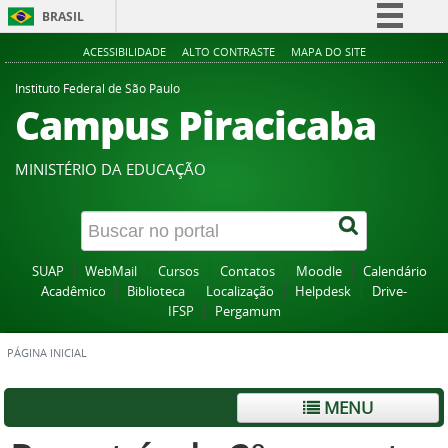
BRASIL
Simplifique!
ACESSIBILIDADE
ALTO CONTRASTE
MAPA DO SITE
Comunica BR
Instituto Federal de São Paulo
Campus Piracicaba
Participe
Acesso à informação
MINISTÉRIO DA EDUCAÇÃO
Legislação
Canais
SUAP
WebMail
Cursos
Contatos
Moodle
Calendário
Acadêmico
Biblioteca
Localização
Helpdesk
Drive-
IFSP
Pergamum
PÁGINA INICIAL
MENU