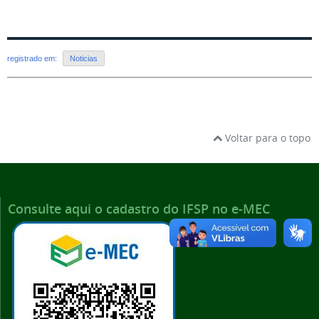
registrado em:
Noticias
Voltar para o topo
Consulte aqui o cadastro do IFSP no e-MEC