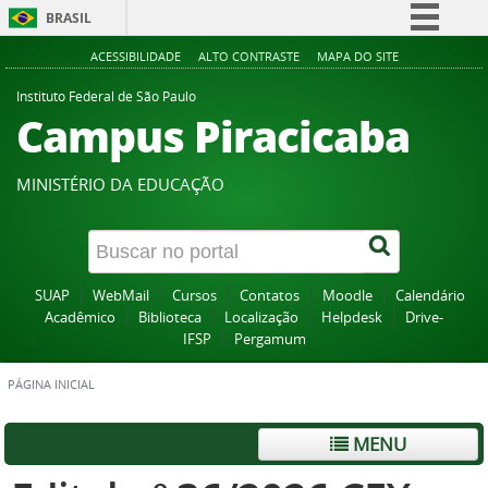
BRASIL
Simplifique!
ACESSIBILIDADE
ALTO CONTRASTE
MAPA DO SITE
Comunica BR
Instituto Federal de São Paulo
Campus Piracicaba
Participe
Acesso à informação
MINISTÉRIO DA EDUCAÇÃO
Legislação
Canais
SUAP
WebMail
Cursos
Contatos
Moodle
Calendário
Acadêmico
Biblioteca
Localização
Helpdesk
Drive-
IFSP
Pergamum
PÁGINA INICIAL
MENU